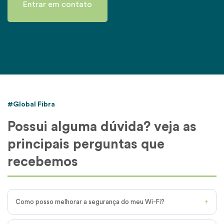
Entrar em contato
Contato
Indique um amigo
Trabalhe conosco
Facilidades
#Global Fibra
Área do Assinante
Possui alguma dúvida? veja as
principais perguntas que
Teste de Velocidade
recebemos
Como posso melhorar a segurança do meu Wi-Fi?