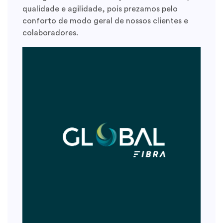
TV
qualidade e agilidade, pois prezamos pelo
conforto de modo geral de nossos clientes e
Sobre Nós
colaboradores.
Contato
Indique um amigo
Trabalhe conosco
Facilidades
Área do Assinante
Teste de Velocidade